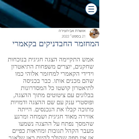
אושרת אביחצירה
21 בספט׳ 2022
המחזמר החבדניקים בקאמרי
אמש התקיימה הצגה חגיגית בנוכחות 
שחקנים, יוצרים משפחות התיאטרון 
וידידי הקאמרי למחזמר אלוהי כמו 
שהם מכנים אותו. כבר בכניסה 
לתיאטרון קושטו כל המסדרונות 
בבלונים עם ציטוטים מתוך ההצגה, 
ופוסטרי ענק עם שם ההצגה ודמויות 
מתוכה קבלו את הנכנסים. הייתה 
אווירה מאוד חגיגית ושמחה ומרגע 
שהמסך נפתח על ההצגה נשמעו 
מעבר הקהל תגובות ומחיאות כפיים 
אז אין ספק שהולך להיות כאן שלאגר 