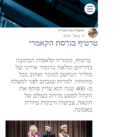
אושרת אביחצירה
14 בנוב׳ 2024
טרטיף בגרסת הקאמרי
 טרטיף, קומדיה קלאסית הכתובה 
בחרוזים ומלאה בהומור אירוני של 
מולייר הנחשב למוכר ואהוב בכל 
מחזותיו. למרות שנכתב לפני למעלה 
מ- 400 שנה הוא עדיין סוחף את 
הקהל למסע מרתק בעולם של 
הונאה, צביעות ודבקות עיוורת 
באמונה. 