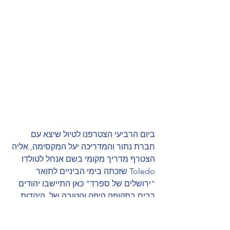
ביום הרביעי הצטרפנו לטיול שיצא עם 
חברת נתור והמדריכה יעל המקסימה, אליה 
הצטרף מדריך מקומי בשם אנחל לטולדו 
Toledo שזכתה בימי הביניים לתואר 
"ירושלים של ספרד" כאן התיישבו יהודים 
רבים בתקופה היפה והטובה של  היהדות 
בספרד המכונה "תור הזהב של ספרד"  
באותם ימים התקיים קשר פורה ומפרה בין 